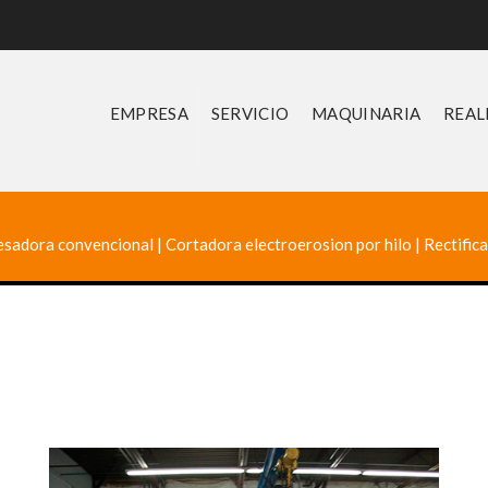
EMPRESA
SERVICIO
MAQUINARIA
REAL
esadora convencional
|
Cortadora electroerosion por hilo
|
Rectific