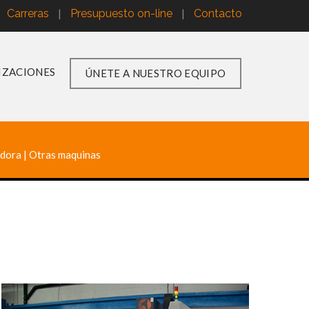
|
|
Carreras
Presupuesto on-line
Contacto
IZACIONES
ÚNETE A NUESTRO EQUIPO
adora
|
Otras maquinas