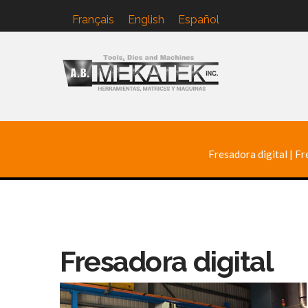
Français
English
Español
A.B.
Mekatek
Fresadora digital
|
Fr
Fresadora digital