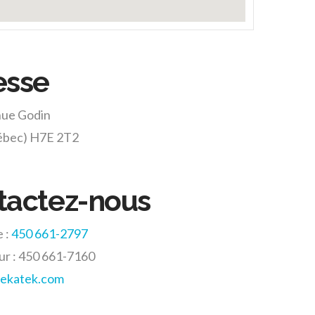
esse
nue Godin
ébec) H7E 2T2
tactez-nous
 :
450 661-2797
ur : 450 661-7160
ekatek.com