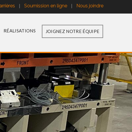
|
|
arrières
Soumission en ligne
Nous joindre
RÉALISATIONS
JOIGNEZ NOTRE ÉQUIPE