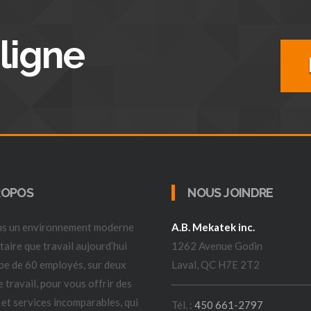
ligne
ROPOS
NOUS JOINDRE
ans un environnement moderne
A.B. Mekatek inc.
itaire que travail aujourd’hui
1262 Avenue Godin
pe de 60 employés, sur deux
Laval, QC H7E 2T2
e travail, pour vous offrir des
 et services incomparables, qui
Tél. :
450 661-2797