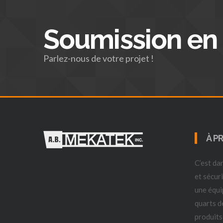
Soumission en 
Parlez-nous de votre projet !
À P
C’est d
et sécur
une équi
quarts d
produits