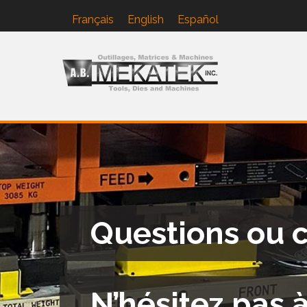
Français
English
Español
A.B.
Mekatek
Questions ou 
N’hésitez pas 